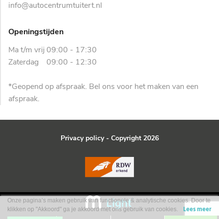
info@autocentrumtuitert.nl
Overig
Android Auto
Openingstijden
apple carplay
Ma t/m vrij 09:00 - 17:30
getint glas
Zaterdag 09:00 - 12:30
isofix
lichtmetalen velgen
*Geopend op afspraak. Bel ons voor het maken van een
nationale autopas
afspraak.
navigatie
Trekhaak
Privacy policy
- Copyright 2026
Virtual cockpit
Onze pagina’s maken gebruik van functionele & analytische cookies. Door te
klikken op "Akkoord" ga je akkoord met ons gebruik van cookies.
Lees meer